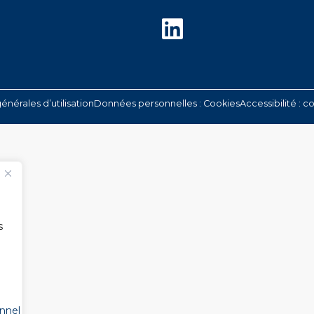
LinkedIn
énérales d’utilisation
Données personnelles :
Cookies
Accessibilité : c
s
onnel