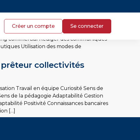
n F/H – Martinique
Créer un compte
Se connecter
ecrétariat Rédaction Gestion d’agenda
anning commercial Rédiger des communiqués
autiques Utilisation des modes de
prêteur collectivités
tion Travail en équipe Curiosité Sens de
 Sens de la pédagogie Adaptabilité Gestion
ptabilité Positivité Connaissances bancaires
on […]