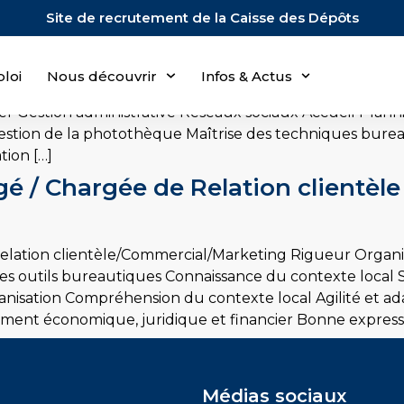
Site de recrutement de la Caisse des Dépôts
stante métier et de communicatio
loi
Nous découvrir
Infos & Actus
rojet Organisation Travail en équipe Communication S
ier Gestion administrative Réseaux sociaux Accueil Pl
 Gestion de la photothèque Maîtrise des techniques bure
ion […]
 / Chargée de Relation clientèle 
elation clientèle/Commercial/Marketing Rigueur Organisa
 des outils bureautiques Connaissance du contexte local
nisation Compréhension du contexte local Agilité et ada
ement économique, juridique et financier Bonne expressi
Médias sociaux