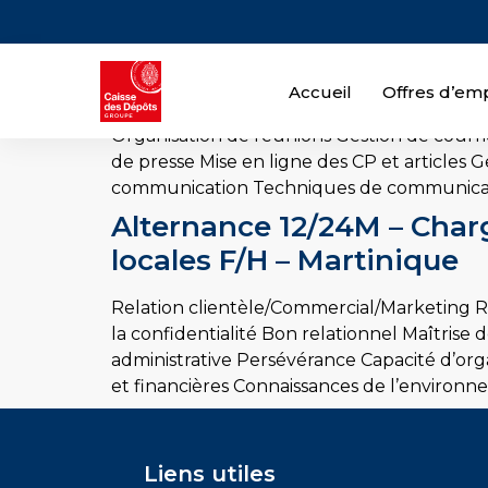
Alternance 12/24M – Assi
Accueil
Offres d’emp
Communication Communication Gestion de p
Organisation de réunions Gestion de courr
de presse Mise en ligne des CP et articles
communication Techniques de communicat
Alternance 12/24M – Chargé
locales F/H – Martinique
Relation clientèle/Commercial/Marketing R
la confidentialité Bon relationnel Maîtrise
administrative Persévérance Capacité d’orga
et financières Connaissances de l’environn
Liens utiles