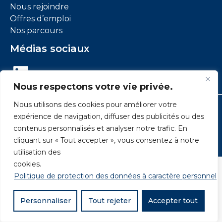
Nous rejoindre
Offres d’emploi
Nos parcours
Médias sociaux
LinkedIn
Nous respectons votre vie privée.
Nous utilisons des cookies pour améliorer votre
Mentions légales
Conditions générales d’utilisation
expérience de navigation, diffuser des publicités ou des
Données personnelles :
Cookies
contenus personnalisés et analyser notre trafic. En
Accessibilité : conformité partielle
cliquant sur « Tout accepter », vous consentez à notre
Plan du site
utilisation des
cookies.
Politique de protection des données à caractère personnel
Personnaliser
Tout rejeter
Accepter tout