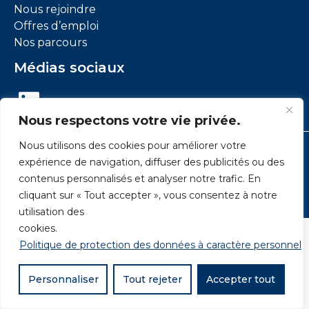
Nous rejoindre
Offres d’emploi
Nos parcours
Médias sociaux
LinkedIn
Nous respectons votre vie privée.
Nous utilisons des cookies pour améliorer votre
Mentions légales
Conditions générales d’utilisation
expérience de navigation, diffuser des publicités ou des
Données personnelles :
Cookies
contenus personnalisés et analyser notre trafic. En
Accessibilité : conformité partielle
cliquant sur « Tout accepter », vous consentez à notre
Plan du site
utilisation des
cookies.
Politique de protection des données à caractère personnel
Personnaliser
Tout rejeter
Accepter tout