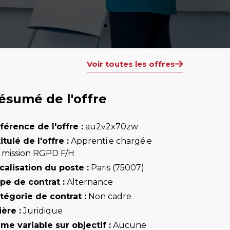
Voir toutes les offres
ésumé de l'offre
férence de l'offre :
au2v2x70zw
titulé de l'offre :
Apprenti.e chargé.e
 mission RGPD F/H
calisation du poste :
Paris (75007)
pe de contrat :
Alternance
tégorie de contrat :
Non cadre
ière :
Juridique
ime variable sur objectif :
Aucune