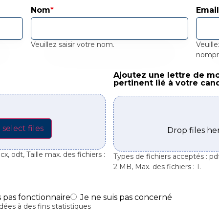
Nom
*
Emai
Veuillez saisir votre nom.
Veuille
nomp
Ajoutez une lettre de m
Ajoutez une lettre de moti
pertinent lié à votre can
select files
Drop files h
x, odt, Taille max. des fichiers :
Types de fichiers acceptés : pdf,
2 MB, Max. des fichiers : 1.
s pas fonctionnaire
Je ne suis pas concerné
ées à des fins statistiques