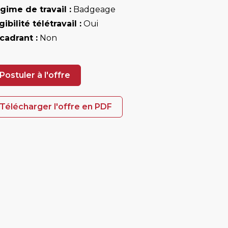
gime de travail :
Badgeage
gibilité télétravail :
Oui
cadrant :
Non
Postuler à l'offre
Télécharger l'offre en PDF