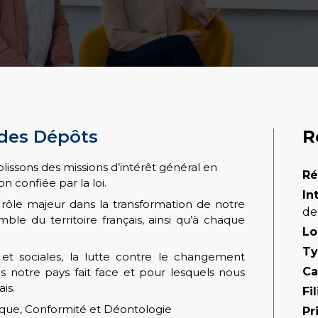
 des Dépôts
R
lissons des missions d’intérêt général en
Ré
n confiée par la loi.
In
rôle majeur dans la transformation de notre
de
le du territoire français, ainsi qu’à chaque
Lo
Ty
s et sociales, la lutte contre le changement
Ca
s notre pays fait face et pour lesquels nous
is.
Fil
dique, Conformité et Déontologie
Pr