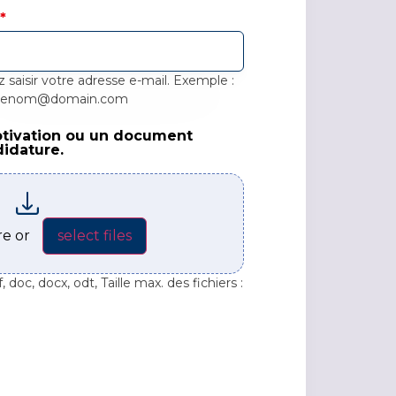
l
*
z saisir votre adresse e-mail. Exemple :
renom@domain.com
otivation ou un document
vation ou un document pertinent lié à votre candidatur
didature.
ere or
select files
 doc, docx, odt, Taille max. des fichiers :