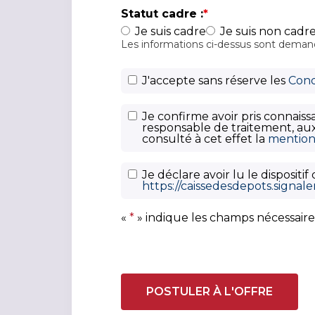
Statut cadre :
*
Je suis cadre
Je suis non cadr
Les informations ci-dessus sont demand
C
J'accepte sans réserve les
Cond
G
U
P
Je confirme avoir pris connais
*
responsable de traitement, aux
o
consulté à cet effet la
mention 
li
t
D
Je déclare avoir lu le disposit
i
https://caissedesdepots.signal
i
q
s
u
«
*
» indique les champs nécessaire
p
e
o
d
s
e
i
c
t
o
i
n