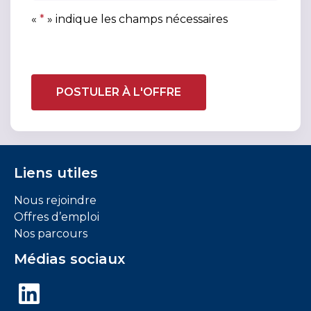
n
o
«
*
» indique les champs nécessaires
fi
s
d
i
e
t
n
i
t
f
i
d
a
e
li
s
t
i
é
Liens utiles
g
*
n
Nous rejoindre
a
Offres d’emploi
l
Nos parcours
e
m
Médias sociaux
e
n
LinkedIn
t