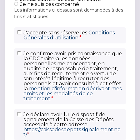
Je ne suis pas concerné
Les informations ci-dessus sont demandées à des
fins statistiques
C
J'accepte sans réserve les
Conditions
Générales d'utilisation
.
*
G
U
P
*
Je confirme avoir pris connaissance que
la CDC traitera les données
o
personnelles me concernant, en
li
qualité de responsable de traitement,
aux fins de recrutement en vertu de
t
son intérêt légitime à recruter des
i
personnels et avoir consulté à cet effet
la
mention d'information décrivant mes
q
droits et les modalités de ce
u
traitement
.
*
e
d
D
Je déclare avoir lu le dispositif de
e
signalement de la Caisse des Dépôts
i
accessible à cette adresse
c
s
https://caissedesdepots.signalement.ne
o
t/
*
p