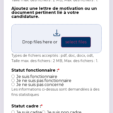
Taille max. des fichiers : 2 MB, Max. des fichiers : 1.
Ajoutez une lettre de motivation ou un
Ajoutez une lettre de motivation ou un document p
document pertinent lié à votre
candidature.
Drop files here or
select files
Types de fichiers acceptés : pdf, doc, docx, odt,
Taille max. des fichiers : 2 MB, Max. des fichiers : 1.
Statut fonctionnaire :
*
Je suis fonctionnaire
Je ne suis pas fonctionnaire
Je ne suis pas concerné
Les informations ci-dessus sont demandées à des
fins statistiques
Statut cadre :
*
Je suis cadre
Je suis non cadre