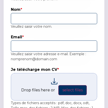
Nom
*
Veuillez saisir votre nom.
Email
*
Veuillez saisir votre adresse e-mail. Exemple :
nomprenom@domain.com
Je télécharge mon CV
*
Je télécharge mon CV*
Drop files here or
select files
Types de fichiers acceptés : pdf, doc, docx, odt,