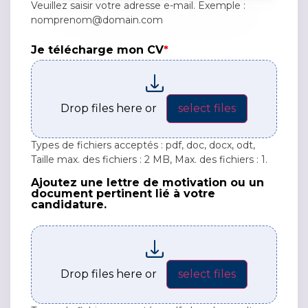
Veuillez saisir votre adresse e-mail. Exemple :
nomprenom@domain.com
Je télécharge mon CV
*
Je télécharge mon CV*
Drop files here or
select files
Types de fichiers acceptés : pdf, doc, docx, odt,
Taille max. des fichiers : 2 MB, Max. des fichiers : 1.
Ajoutez une lettre de motivation ou un
Ajoutez une lettre de motivation ou un document p
document pertinent lié à votre
candidature.
Drop files here or
select files