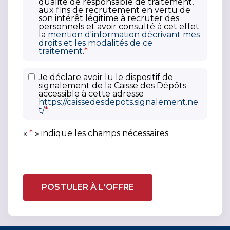
qualité de responsable de traitement,
aux fins de recrutement en vertu de
t
son intérêt légitime à recruter des
i
personnels et avoir consulté à cet effet
la
mention d'information décrivant mes
q
droits et les modalités de ce
u
traitement
.
*
e
d
D
Je déclare avoir lu le dispositif de
e
signalement de la Caisse des Dépôts
i
accessible à cette adresse
c
s
https://caissedesdepots.signalement.ne
o
t/
*
p
n
o
«
*
» indique les champs nécessaires
fi
s
d
i
e
t
n
i
t
f
i
d
a
e
li
s