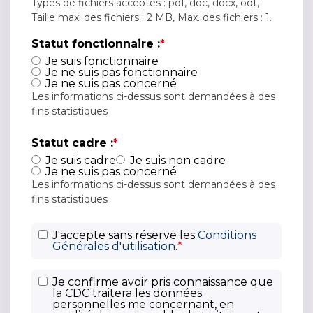
Types de fichiers acceptés : pdf, doc, docx, odt,
Taille max. des fichiers : 2 MB, Max. des fichiers : 1.
Statut fonctionnaire :
*
Je suis fonctionnaire
Je ne suis pas fonctionnaire
Je ne suis pas concerné
Les informations ci-dessus sont demandées à des
fins statistiques
Statut cadre :
*
Je suis cadre
Je suis non cadre
Je ne suis pas concerné
Les informations ci-dessus sont demandées à des
fins statistiques
C
J'accepte sans réserve les
Conditions
Générales d'utilisation
.
*
G
U
P
*
Je confirme avoir pris connaissance que
la CDC traitera les données
o
personnelles me concernant, en
li