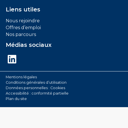
t
i
é
Liens utiles
g
*
n
Nous rejoindre
a
Offres d’emploi
l
Nos parcours
e
m
Médias sociaux
e
n
LinkedIn
t
*
Mentions légales
Conditions générales d’utilisation
Données personnelles :
Cookies
Accessibilité : conformité partielle
Plan du site