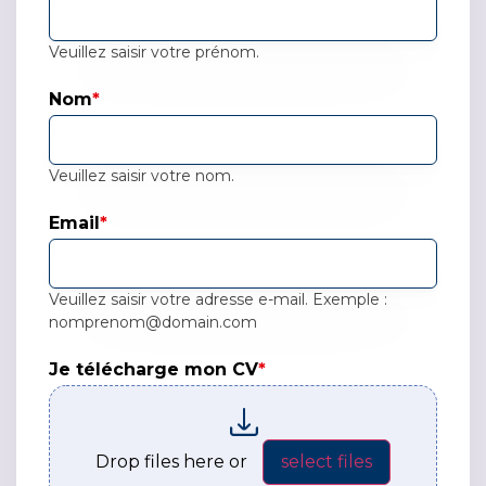
Veuillez saisir votre prénom.
Nom
*
Veuillez saisir votre nom.
Email
*
Veuillez saisir votre adresse e-mail. Exemple :
nomprenom@domain.com
Je télécharge mon CV
*
Je télécharge mon CV*
Drop files here or
select files