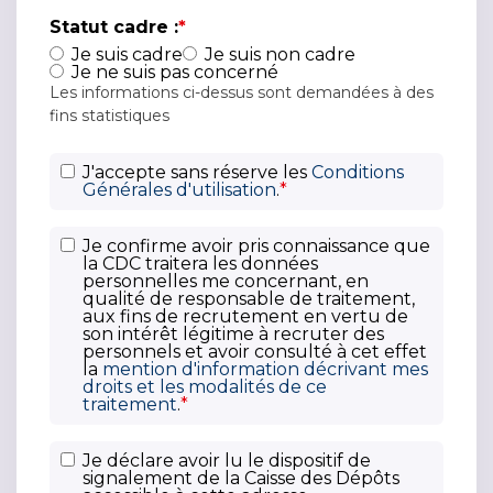
Statut cadre :
*
Je suis cadre
Je suis non cadre
Je ne suis pas concerné
Les informations ci-dessus sont demandées à des
fins statistiques
C
J'accepte sans réserve les
Conditions
Générales d'utilisation
.
*
G
U
P
*
Je confirme avoir pris connaissance que
la CDC traitera les données
o
personnelles me concernant, en
li
qualité de responsable de traitement,
aux fins de recrutement en vertu de
t
son intérêt légitime à recruter des
i
personnels et avoir consulté à cet effet
la
mention d'information décrivant mes
q
droits et les modalités de ce
u
traitement
.
*
e
d
D
Je déclare avoir lu le dispositif de
e
signalement de la Caisse des Dépôts
i