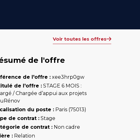
Voir toutes les offres
ésumé de l'offre
férence de l'offre :
xee3hrp0gw
titulé de l'offre :
STAGE 6 MOIS :
argé / Chargée d’appui aux projets
uRénov
calisation du poste :
Paris (75013)
pe de contrat :
Stage
tégorie de contrat :
Non cadre
ière :
Relation