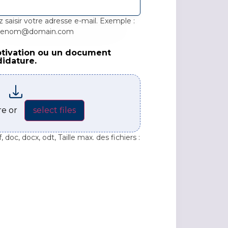
z saisir votre adresse e-mail. Exemple :
renom@domain.com
otivation ou un document
vation ou un document pertinent lié à votre candidatur
didature.
ere or
select files
 doc, docx, odt, Taille max. des fichiers :