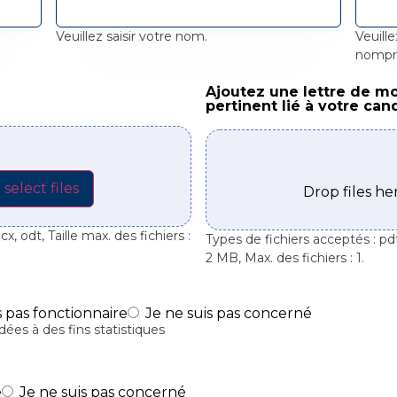
Veuillez saisir votre nom.
Veuille
nomp
Ajoutez une lettre de m
Ajoutez une lettre de moti
pertinent lié à votre can
select files
Drop files h
x, odt, Taille max. des fichiers :
Types de fichiers acceptés : pdf,
2 MB, Max. des fichiers : 1.
s pas fonctionnaire
Je ne suis pas concerné
ées à des fins statistiques
e
Je ne suis pas concerné