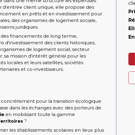
le dans une même structure les expertises
cl
te d'entrée client unique, elle propose des
Pr
nancement en prêts et en investissement pour
Ré
cales, des organismes de logement sociale,
ssions juridiques.
Eli
e des financements de long terme,
En
 d'investissement des clients historiques,
rganismes de logement social, secteur
ec sa mission d'intérêt général pour les
és locales et leurs satellites, sociétés
tenaires et co-investisseurs.
r concrètement pour la transition écologique
 l’aise dans les échanges avec des porteurs de
ie
en mobilisant toute la gamme
erritoires
?
mer les établissements scolaires en lieux plus