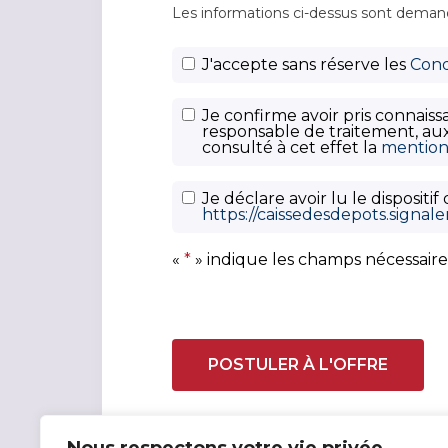
Les informations ci-dessus sont demand
C
J'accepte sans réserve les
Cond
G
U
P
Je confirme avoir pris connais
*
responsable de traitement, aux
o
consulté à cet effet la
mention 
li
t
D
Je déclare avoir lu le disposit
i
https://caissedesdepots.signal
i
q
s
u
«
*
» indique les champs nécessaire
p
e
o
d
s
e
i
c
t
o
i
n
f
fi
d
d