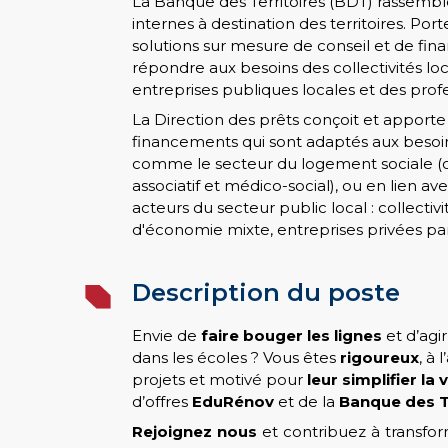
La Banque des Territoires (BDT) rassemb
internes à destination des territoires. Por
solutions sur mesure de conseil et de fi
répondre aux besoins des collectivités lo
entreprises publiques locales et des profe
La Direction des prêts conçoit et apport
financements qui sont adaptés aux besoins
comme le secteur du logement sociale (o
associatif et médico-social), ou en lien av
acteurs du secteur public local : collectivit
d'économie mixte, entreprises privées par
Description du poste
Envie de
faire bouger les lignes
et d’agi
dans les écoles ? Vous êtes
rigoureux
, à
projets et motivé pour
leur simplifier la v
d’offres
EduRénov
et de la
Banque des T
Rejoignez nous
et contribuez à transfor